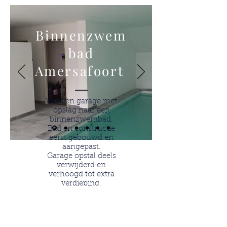
Binnenzwem
bad
Amersafoort
Van een garage met
opslag naar een
binnenzwembad.
Bad en constructie
eerst gebouwd en
aangepast.
Garage opstal deels
verwijderd en
verhoogd tot extra
verdieping.
Compleet met
doucheruimte, toilet,
technische ruimte en
zeer grote kamer met